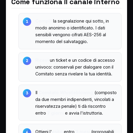
Come funziona il canale interno
Compili
la segnalazione qui sotto, in
modo anonimo o identificato. I dati
sensibili vengono cifrati AES-256 al
momento del salvataggio.
Ricevi
un ticket e un codice di accesso
univoco: conservali per dialogare con il
Comitato senza rivelare la tua identità.
Il
Comitato Whistleblowing
(composto
da due membri indipendenti, vincolati a
riservatezza penale) ti dà riscontro
entro
7 giorni
e avvia l'istruttoria.
Ottieni l'
esito
entro
3 mesi
(prorogabili