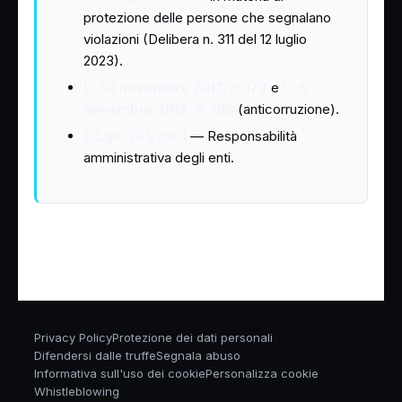
protezione delle persone che segnalano
violazioni (Delibera n. 311 del 12 luglio
2023).
L. 30 novembre 2017, n. 179
e
L. 6
novembre 2012, n. 190
(anticorruzione).
D.Lgs. 231/2001
— Responsabilità
amministrativa degli enti.
Privacy Policy
Protezione dei dati personali
Difendersi dalle truffe
Segnala abuso
Informativa sull'uso dei cookie
Personalizza cookie
Whistleblowing