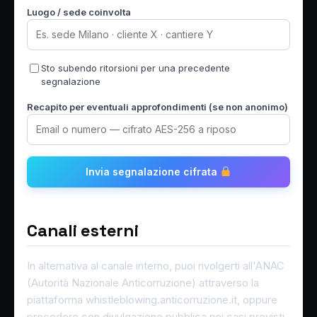
Luogo / sede coinvolta
Sto subendo ritorsioni per una precedente
segnalazione
Recapito per eventuali approfondimenti (se non anonimo)
Invia segnalazione cifrata
Canali esterni
In alternativa al canale interno, puoi rivolgerti all'ANAC
(Autorità Nazionale Anticorruzione) attraverso la
piattaforma whistleblowing.anticorruzione.it, oppure
procedere con divulgazione pubblica nei casi previsti