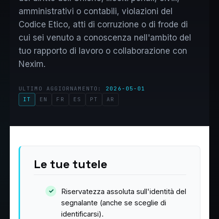
amministrativi o contabili, violazioni del
Codice Etico, atti di corruzione o di frode di
cui sei venuto a conoscenza nell'ambito del
tuo rapporto di lavoro o collaborazione con
Nexim.
ULTIMO AGGIORNAMENTO:
2026-05-01
IT
EN
FR
ES
PT
AR
Le tue tutele
Riservatezza assoluta sull'identità del
segnalante (anche se sceglie di
identificarsi).