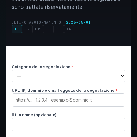
sono trattate riservatamente.
ULTIMO AGGIORNAMENTO:
2026-05-01
IT
EN
FR
ES
PT
AR
Categoria della segnalazione
*
URL, IP, dominio o email oggetto della segnalazione
*
Il tuo nome (opzionale)