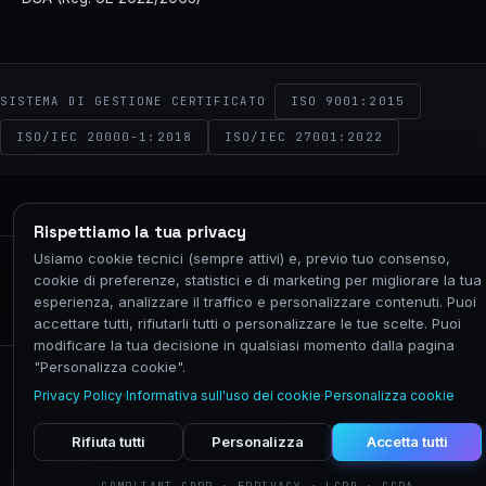
ISO 9001:2015
SISTEMA DI GESTIONE CERTIFICATO
ISO/IEC 20000-1:2018
ISO/IEC 27001:2022
Rispettiamo la tua privacy
NEXIM
Usiamo cookie tecnici (sempre attivi) e, previo tuo consenso,
© 2026 NEXIM GLOBAL · P.IVA 02575760067 ·
cookie di preferenze, statistici e di marketing per migliorare la tua
VIA CALDERA 21, 20153 MILANO
esperienza, analizzare il traffico e personalizzare contenuti. Puoi
PRIVACY
COOKIE
TERMINI
ACCESSIBILITÀ
accettare tutti, rifiutarli tutti o personalizzare le tue scelte. Puoi
modificare la tua decisione in qualsiasi momento dalla pagina
"Personalizza cookie".
Privacy Policy
Protezione dei dati personali
Privacy Policy
·
Informativa sull'uso dei cookie
·
Personalizza cookie
Difendersi dalle truffe
Segnala abuso
Informativa sull'uso dei cookie
Personalizza cookie
Whistleblowing
Rifiuta tutti
Personalizza
Accetta tutti
© 2026 Nexim Italia S.r.l. · P.IVA IT02575760067