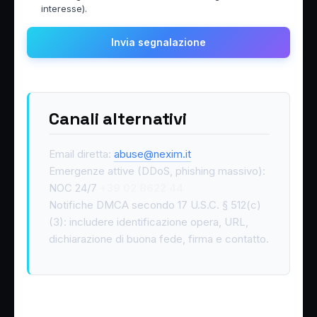
interesse).
Invia segnalazione
Canali alternativi
Email diretta:
abuse@nexim.it
Emergenze attive (DDoS, phishing massivo):
NOC 24/7
+39 02 8622 44
Notifiche DMCA secondo 17 U.S.C. § 512(c)
(3): includere identificazione opera, URL,
dichiarazione di buona fede, firma e contatto.