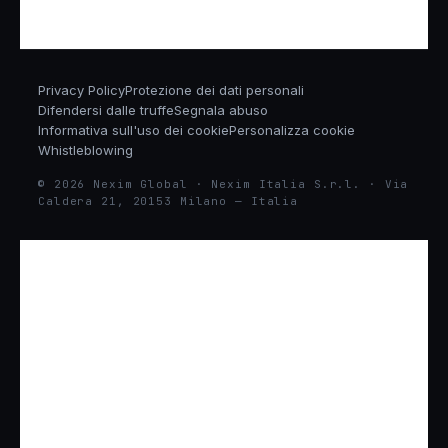
Privacy Policy
Protezione dei dati personali
Difendersi dalle truffe
Segnala abuso
Informativa sull'uso dei cookie
Personalizza cookie
Whistleblowing
© 2026 Nexim Global · Nexim Italia S.r.l. · Via
Caldera 21, 20153 Milano — Italia