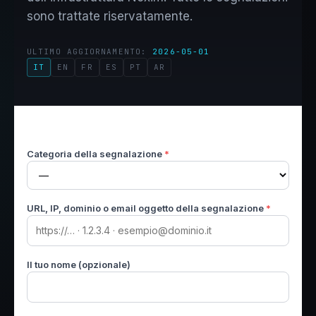
sono trattate riservatamente.
ULTIMO AGGIORNAMENTO:
2026-05-01
IT
EN
FR
ES
PT
AR
Categoria della segnalazione
*
URL, IP, dominio o email oggetto della segnalazione
*
Il tuo nome (opzionale)