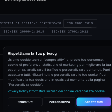
ISO 9001:2015
SISTEMA DI GESTIONE CERTIFICATO
ISO/IEC 20000-1:2018
ISO/IEC 27001:2022
Rispettiamo la tua privacy
NEXIM
Usiamo cookie tecnici (sempre attivi) e, previo tuo consenso,
© 2026 NEXIM GLOBAL · P.IVA 02575760067 ·
cookie di preferenze, statistici e di marketing per migliorare la tua
VIA CALDERA 21, 20153 MILANO
esperienza, analizzare il traffico e personalizzare contenuti. Puoi
PRIVACY
COOKIE
TERMINI
ACCESSIBILITÀ
accettare tutti, rifiutarli tutti o personalizzare le tue scelte. Puoi
modificare la tua decisione in qualsiasi momento dalla pagina
"Personalizza cookie".
Privacy Policy
Protezione dei dati personali
Privacy Policy
·
Informativa sull'uso dei cookie
·
Personalizza cookie
Difendersi dalle truffe
Segnala abuso
Informativa sull'uso dei cookie
Personalizza cookie
Whistleblowing
Rifiuta tutti
Personalizza
Accetta tutti
© 2026 Nexim Italia S.r.l. · P.IVA IT02575760067