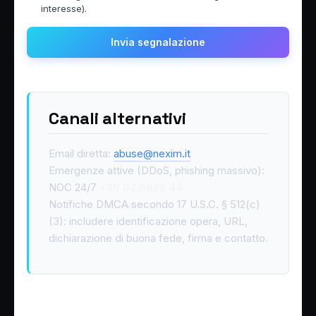
interesse).
Invia segnalazione
Canali alternativi
Email diretta:
abuse@nexim.it
Emergenze attive (DDoS, phishing massivo):
NOC 24/7
+39 02 8622 44
Notifiche DMCA secondo 17 U.S.C. § 512(c)
(3): includere identificazione opera, URL,
dichiarazione di buona fede, firma e contatto.