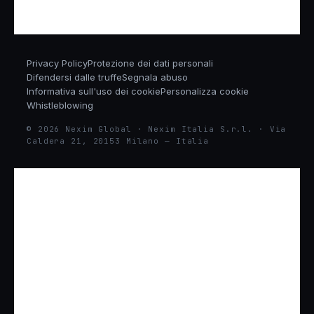
Privacy Policy
Protezione dei dati personali
Difendersi dalle truffe
Segnala abuso
Informativa sull'uso dei cookie
Personalizza cookie
Whistleblowing
© 2026 Nexim Global · Nexim Italia S.r.l. · Via
Caldera 21, 20153 Milano — Italia