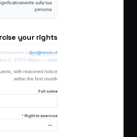
significativamente sulla tua
persona.
rcise your rights
 direttamente a
dpo@nexim.it
ra 21, 20153 Milano — Italia.
quests, with reasoned notice
within the first month.
Full name
*
Right to exercise