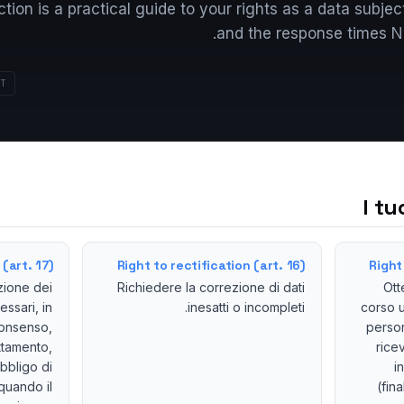
ction is a practical guide to your rights as a data subje
and the response times N
IT
I tu
(art. 17)
Right to rectification (art. 16)
Right
zione dei
Richiedere la correzione di dati
Ott
ssari, in
inesatti o incompleti.
corso u
consenso,
person
ttamento,
rice
obbligo di
i
quando il
(fina