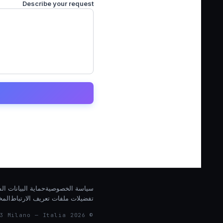
Describe your request
سياسة الخصوصية
حماية البيانات ا
تفضيلات ملفات تعريف الارتباط
المخ
© 2026 Nexim Global · Nexim Italia S.r.l. · Via Caldera 21, 20153 Milano — Italia