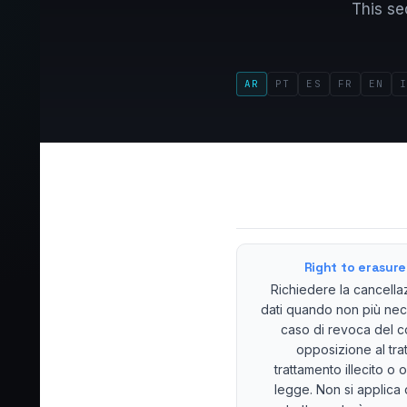
This se
AR
PT
ES
FR
EN
Right to erasure 
Richiedere la cancella
dati quando non più nece
caso di revoca del 
opposizione al tra
trattamento illecito o 
legge. Non si applica 