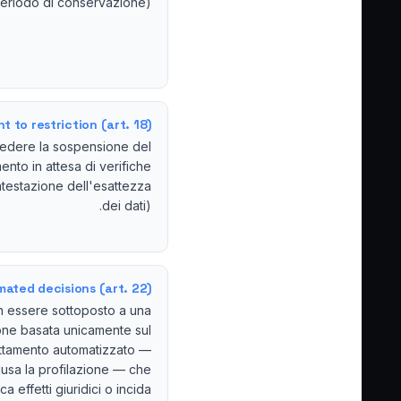
eriodo di conservazione).
ht to restriction (art. 18)
iedere la sospensione del
mento in attesa di verifiche
ntestazione dell'esattezza
dei dati).
ated decisions (art. 22)
 essere sottoposto a una
one basata unicamente sul
attamento automatizzato —
lusa la profilazione — che
a effetti giuridici o incida