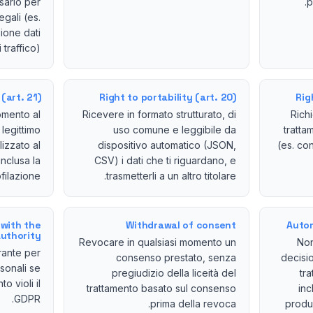
sario per
p
gali (es.
ione dati
i traffico).
(art. 21)
Right to portability (art. 20)
Rig
omento al
Ricevere in formato strutturato, di
Rich
 legittimo
uso comune e leggibile da
tratta
lizzato al
dispositivo automatico (JSON,
(es. co
inclusa la
CSV) i dati che ti riguardano, e
filazione.
trasmetterli a un altro titolare.
with the
Withdrawal of consent
Autom
authority
Revocare in qualsiasi momento un
Non
rante per
consenso prestato, senza
decisi
sonali se
pregiudizio della liceità del
tr
to violi il
trattamento basato sul consenso
inc
GDPR.
prima della revoca.
produc