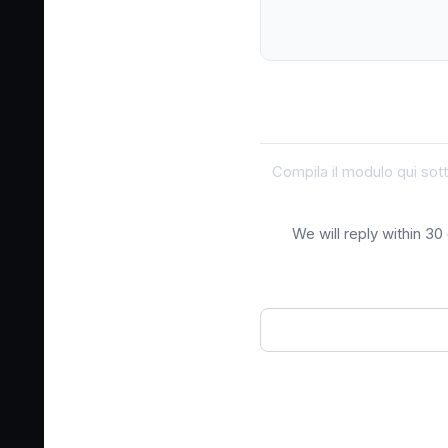
Compila il modulo qui sott
We will reply within 3