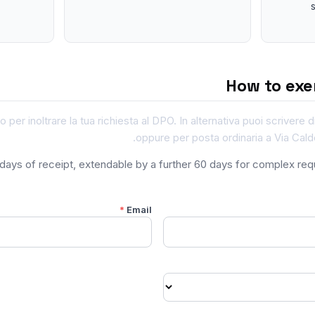
How to exe
o per inoltrare la tua richiesta al DPO. In alternativa puoi scrivere
oppure per posta ordinaria a Via Calde
0 days of receipt, extendable by a further 60 days for complex re
*
Email