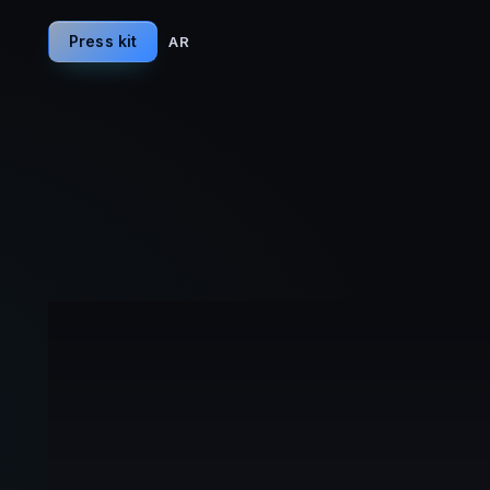
Press kit
AR