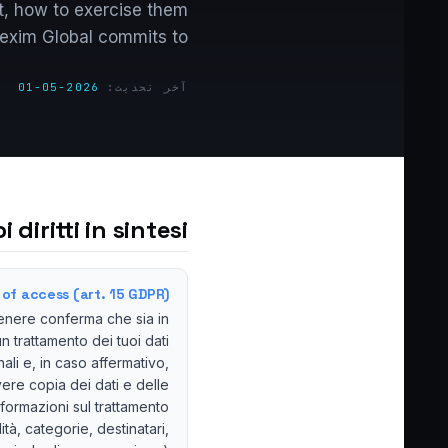
ct, how to exercise them
exim Global commits to.
آخر تحديث:
2026-05-01
oi diritti in sintesi
 of access (art. 15 GDPR)
enere conferma che sia in
n trattamento dei tuoi dati
ali e, in caso affermativo,
vere copia dei dati e delle
nformazioni sul trattamento
lità, categorie, destinatari,