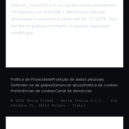
(
) e in un log lato server pseudonimo
nexim_consent
(IP hashato con SHA-256 + WordPress salt) per
dimostrare il consenso ai sensi dell'art. 7.1 GDPR. Puoi
tornare in qualsiasi momento su questa pagina per
modificarle.
Política de Privacidade
Proteção de dados pessoais
Defender-se de golpes
Denunciar abuso
Política de cookies
Preferências de cookies
Canal de denúncias
© 2026 Nexim Global · Nexim Italia S.r.l. · Via
Caldera 21, 20153 Milano — Italia