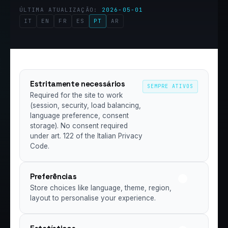
ÚLTIMA ATUALIZAÇÃO:
2026-05-01
IT
EN
FR
ES
PT
AR
Estritamente necessários
SEMPRE ATIVOS
Required for the site to work
(session, security, load balancing,
language preference, consent
storage). No consent required
under art. 122 of the Italian Privacy
Code.
Preferências
Store choices like language, theme, region,
layout to personalise your experience.