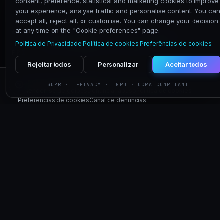
consent, preference, statistical and marketing cookies to improve
your experience, analyse traffic and personalise content. You can
accept all, reject all, or customise. You can change your decision
NEXIM
at any time on the "Cookie preferences" page.
© 2026 NEXIM GLOBAL · P.IVA 02575760067 ·
VIA CALDERA 21, 20153 MILANO
Política de Privacidade
·
Política de cookies
·
Preferências de cookies
PRIVACY
COOKIE
TERMINI
ACCESSIBILITÀ
Rejeitar todos
Personalizar
Aceitar todos
Política de Privacidade
Proteção de dados pessoais
GDPR · EPRIVACY · LGPD · CCPA COMPLIANT
Defender-se de golpes
Denunciar abuso
Política de cookies
Preferências de cookies
Canal de denúncias
© 2026 Nexim Italia S.r.l. · P.IVA IT02575760067
// ESPLORA ANCHE
Nexim Global
Fornitori
Sito istituzionale e holding
Diventa vendor qualificato
Nexim
Partner
Privati