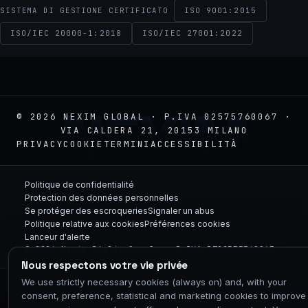
ISO 9001:2015
SISTEMA DI GESTIONE CERTIFICATO
ISO/IEC 20000-1:2018
ISO/IEC 27001:2022
NEXIM
© 2026 NEXIM GLOBAL · P.IVA 02575760067 ·
VIA CALDERA 21, 20153 MILANO
PRIVACY
COOKIE
TERMINI
ACCESSIBILITÀ
Politique de confidentialité
Protection des données personnelles
Se protéger des escroqueries
Signaler un abus
Politique relative aux cookies
Préférences cookies
Lanceur d'alerte
© 2026 Nexim Italia S.r.l. · P.IVA IT02575760067
Nous respectons votre vie privée
We use strictly necessary cookies (always on) and, with your
// ESPLORA ANCHE
consent, preference, statistical and marketing cookies to improve