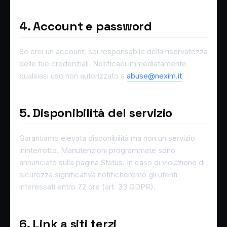
4. Account e password
Se crei un account, sei responsabile della riservatezza
delle tue credenziali. Notificaci immediatamente
qualsiasi uso non autorizzato a
abuse@nexim.it
.
5. Disponibilità del servizio
Garantiamo elevata disponibilità ma non un servizio
ininterrotto. Manutenzioni programmate sono
annunciate sulla pagina Status. In caso di violazione di
sicurezza significativa notificheremo gli utenti
interessati entro 72 ore (art. 33 GDPR).
6. Link a siti terzi