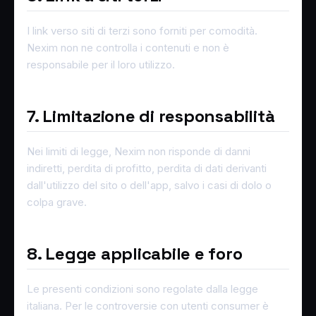
I link verso siti di terzi sono forniti per comodità.
Nexim non ne controlla i contenuti e non è
responsabile per il loro utilizzo.
7. Limitazione di responsabilità
Nei limiti di legge, Nexim non risponde di danni
indiretti, perdita di profitto, perdita di dati derivanti
dall'utilizzo del sito o dell'app, salvo i casi di dolo o
colpa grave.
8. Legge applicabile e foro
Le presenti condizioni sono regolate dalla legge
italiana. Per le controversie con utenti consumer è