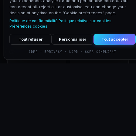
your experience, analyse traffic and personalise content. You
Nexim Global
Fornitori
can accept all, reject all, or customise. You can change your
decision at any time on the "Cookie preferences" page.
Sito istituzionale e holding
Diventa vendor qualificato
Nexim
Politique de confidentialité
·
Politique relative aux cookies
·
Préférences cookies
Tout refuser
Personnaliser
Tout accepter
Partner
Privati
Reseller, SI, ISV, agenti
Fibra, mobile, smart home
GDPR · EPRIVACY · LGPD · CCPA COMPLIANT
Mobile
Market
5G consumer · piani
Marketplace device e
prepagati e ricaricabili
accessori
ISO/IEC 27001:2022
// CERTIFICATIONS & COMPLIANCE
ISO 9001:2015
ISO 14001:2015
ISO 45001:2018
NIS2 compliant
GDPR compliant
AGCOM registered
eIDAS compliant