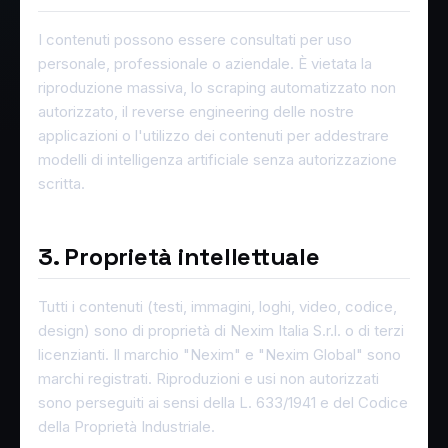
I contenuti possono essere consultati per uso
personale, professionale o aziendale. È vietata la
riproduzione massiva, lo scraping automatizzato non
autorizzato, il reverse engineering delle nostre
applicazioni o l'utilizzo dei contenuti per addestrare
modelli di intelligenza artificiale senza autorizzazione
scritta.
3. Proprietà intellettuale
Tutti i contenuti (testi, immagini, loghi, video, codice,
design) sono di proprietà di Nexim Italia S.r.l. o di terzi
licenzianti. Il marchio "Nexim" e "Nexim Global" sono
marchi registrati. Riproduzioni e usi non autorizzati
sono perseguiti ai sensi della L. 633/1941 e del Codice
della Proprietà Industriale.